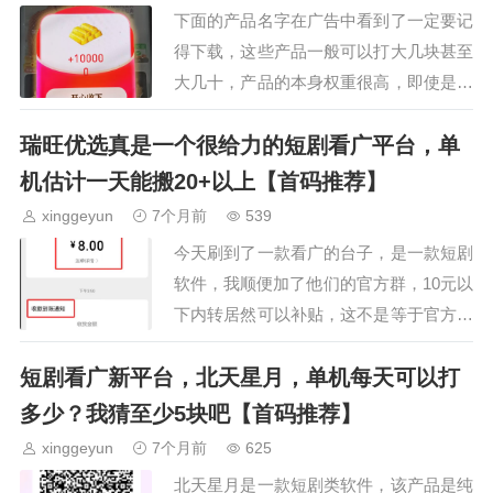
下面的产品名字在广告中看到了一定要记
得下载，这些产品一般可以打大几块甚至
大几十，产品的本身权重很高，即使是废
机也能吃到肉。不过最好是养机状态去打
瑞旺优选真是一个很给力的短剧看广平台，单
性价比很高，这类产品一不小心就是拿顶
包1元，该系列产品只…
机估计一天能搬20+以上【首码推荐】
xinggeyun
7个月前
539
今天刷到了一款看广的台子，是一款短剧
软件，我顺便加了他们的官方群，10元以
下内转居然可以补贴，这不是等于官方花
钱让我们用户养机吗？好在我一个手机效
短剧看广新平台，北天星月，单机每天可以打
果还不错，前前后后打了十多块，并且我
果断做了一次内转，…
多少？我猜至少5块吧【首码推荐】
xinggeyun
7个月前
625
北天星月是一款短剧类软件，该产品是纯