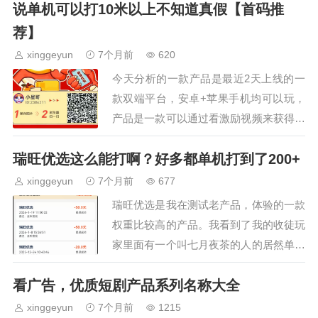
很多短剧可以看，全…
说单机可以打10米以上不知道真假【首码推
荐】
xinggeyun
7个月前
620
今天分析的一款产品是最近2天上线的一
款双端平台，安卓+苹果手机均可以玩，
产品是一款可以通过看激励视频来获得金
币奖励的。该产品是夺宝系列的新品，还
瑞旺优选这么能打啊？好多都单机打到了200+
是承接着以往的设置，50000顶包，主讯
广，测试了产品对…
xinggeyun
7个月前
677
瑞旺优选是我在测试老产品，体验的一款
权重比较高的产品。我看到了我的收徒玩
家里面有一个叫七月夜茶的人的居然单机
突破了200+我看了一下我的微信好友并
看广告，优质短剧产品系列名称大全
没有这个人，我也想取经的。对于这个产
品我也打了一些，主…
xinggeyun
7个月前
1215