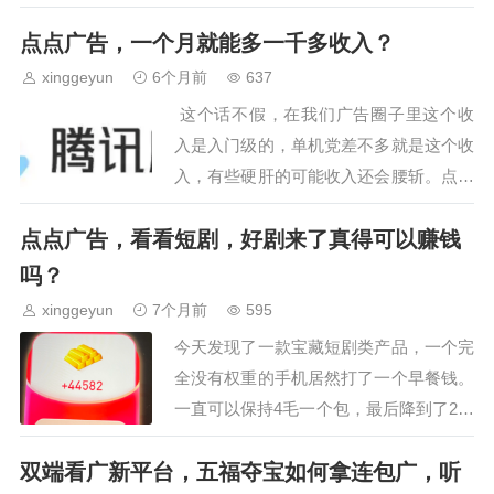
因为这类产品的寿命周期并不算长。能熬
点点广告，一个月就能多一千多收入？
过2年的产品屈指可数，为什么今天还来
说这个很老的软件？…
xinggeyun
6个月前
637
这个话不假，在我们广告圈子里这个收
入是入门级的，单机党差不多就是这个收
入，有些硬肝的可能收入还会腰斩。点点
广告虽然简单，但是门路也不少，首先我
点点广告，看看短剧，好剧来了真得可以赚钱
们得了解以下一些广告基本常识什么是广
告圈子？每…
吗？
xinggeyun
7个月前
595
今天发现了一款宝藏短剧类产品，一个完
全没有权重的手机居然打了一个早餐钱。
一直可以保持4毛一个包，最后降到了2毛
附近。前面好像这个软件有补贴。因为前
双端看广新平台，五福夺宝如何拿连包广，听
面我是主包三毛额外再给的1毛多，里面