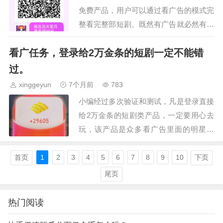
免费产品，用户可以通过看广告的模式完
整看完整部短剧。既然有广告就必然有金
币系统，产品内置了金币系统和收徒系
看广任务，登录给2万金条的短剧一定不能错
统，用户可以通过分享自己的收徒码分享
产品。金币可以通过看广…
过。
xinggeyun
7个月前
783
小编经过多次验证和测试，凡是登录直接
给2万金条的短剧类产品，一定要用心去
玩，该产品是众多看广告里面的明星产
品，该类产品一般都可以打大几块，甚至
几十块，重点是该类型产品频繁出大包小
首页
1
2
3
4
5
6
7
8
9
10
下页
编玩的月色剧场，浮光剧…
尾页
热门阅读