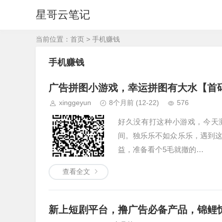
星哥云笔记
当前位置：
首页
> 手机赚钱
手机赚钱
广告拼图小游戏，幸运拼图有大水【首
xinggeyun
8个月前
(12-22)
576
好久没有打这种小游戏，今天测
间。独乐乐不如众乐乐，遇到
益，准备看个5毛就撤的…
查看全文
新上短剧平台，撸广告必备产品，锦鲤