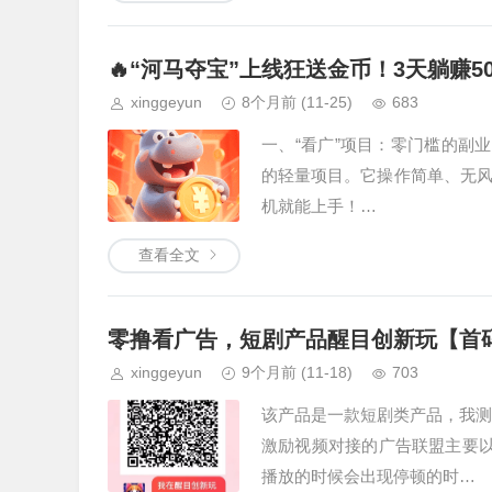
🔥“河马夺宝”上线狂送金币！3天躺赚
xinggeyun
8个月前
(11-25)
683
一、“看广”项目：零门槛的副
的轻量项目。它操作简单、无
机就能上手！…
查看全文
零撸看广告，短剧产品醒目创新玩【首
xinggeyun
9个月前
(11-18)
703
该产品是一款短剧类产品，我测
激励视频对接的广告联盟主要
播放的时候会出现停顿的时…