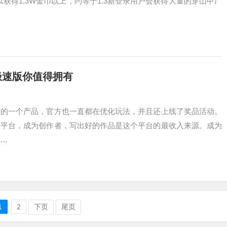
以获得1.3W金币以上，约等于1.3新登录用户会获得大量的穿山甲广
极速版你值得拥有
币的一个产品，官方也一直都在优化玩法，并且还上线了奖品活动。
给平台，成为创作者，写出好的作品是这个平台的最收入来源。成为
…
1
2
下页
尾页