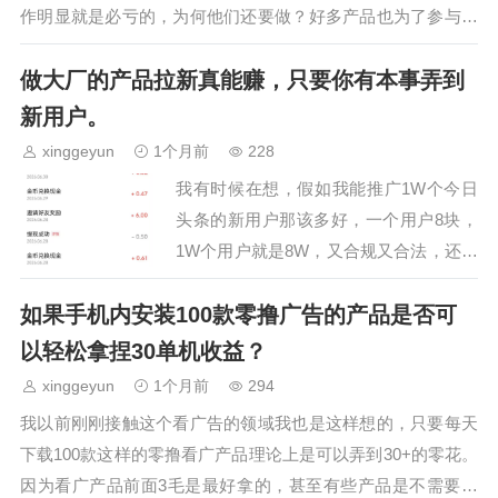
作明显就是必亏的，为何他们还要做？好多产品也为了参与到
这场大补贴中，不惜降低用户获得的…
做大厂的产品拉新真能赚，只要你有本事弄到
新用户。
xinggeyun
1个月前
228
我有时候在想，假如我能推广1W个今日
头条的新用户那该多好，一个用户8块，
1W个用户就是8W，又合规又合法，还不
会跑路，你说这个钱是不是很扎实？一年
如果手机内安装100款零撸广告的产品是否可
能推广1w新用户也可以上班一样。今日
头条是字节跳动的起…
以轻松拿捏30单机收益？
xinggeyun
1个月前
294
我以前刚刚接触这个看广告的领域我也是这样想的，只要每天
下载100款这样的零撸看广产品理论上是可以弄到30+的零花。
因为看广产品前面3毛是最好拿的，甚至有些产品是不需要看