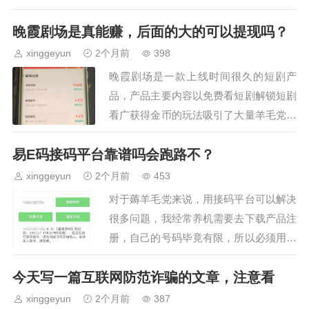
广告的，新手引导就给你3毛，进去…
晚霞剧场是真能赚，后面的大的可以提现吗？
xinggeyun
2个月前
398
晚霞剧场是一款上线时间很久的短剧产
品，产品主要内容以免费看短剧解锁短剧
看广获得金币的玩法吸引了大量羊毛党用
户。该产品我的所有手机都玩过，看广告
易E码接码平台靠谱吗会跑路不？
基本就是25左右的收益，有些用户比较担
心大额提现，其实大可…
xinggeyun
2个月前
453
对于薅羊毛党来说，用接码平台可以解决
很多问题，我经常养机需要去下载产品注
册，自己的号码毕竟有限，所以必须用接
码平台。我之前用的椰子接码平台，有一
今天写一篇互联网防范诈骗的文章，注意看
段时间未使用了，这个平台老地址是打不
开了的新地址我苦苦追…
xinggeyun
2个月前
387