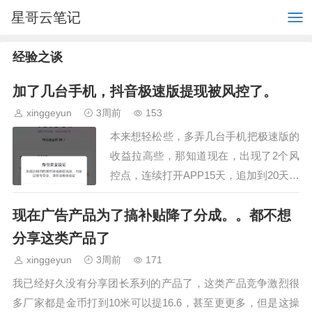
星哥云笔记
经验之谈
加了几台手机，抖音极速版提现被风控了。
xinggeyun
3周前
153
本来想轻松些，多弄几台手机把极速版的
收益拉高些，那知道现在，出现了2个风
控点，连续打开APP15天，追加到20天，
再最追加到30天，提现需要实名认证这两
现在广告产品为了搞补贴降了分成。。都不想
个点把我整得很头痛，玩极速版我只是想
让自己轻松点…
分享这类产品了
xinggeyun
3周前
171
我已经好久没有分享团长系列的产品了，这类产品竞争激烈很
多厂家都是金币打到10米可以提16.6，甚至更更多，但是这操