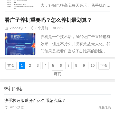
大，补贴也很高我每天必玩，我手机连续
内转了3天，但是效果并不是特别佳。每
看广子养机重要吗？怎么养机最划算？
天内转都可以获得10元的补贴，我内转的
都是游戏首充是6元…
xinggeyun
3个月前
332
养机是一个技术活，虽然做广告直转也有
效果，但是不持久并没有效益最大化。我
们如果是把看广当成了占比高的副业，那
就需要了解很多厂家的福利政策。思考与
发现很重要哦。你要知道关于看广告拿到
首页
1
2
3
4
5
6
7
8
9
10
下页
高价值的包其实是三方…
尾页
热门阅读
快手极速版瓜分百亿金币怎么玩？
7615 浏览
经验之谈