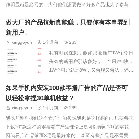
作明显就是必亏的，为何他们还要做？好多产品也为了参与到
这场大补贴中，不惜降低用户获得的…
做大厂的产品拉新真能赚，只要你有本事弄到
新用户。
xinggeyun
1个月前
233
我有时候在想，假如我能推广1W个今日
头条的新用户那该多好，一个用户8块，
1W个用户就是8W，又合规又合法，还不
会跑路，你说这个钱是不是很扎实？一年
如果手机内安装100款零撸广告的产品是否可
能推广1w新用户也可以上班一样。今日
头条是字节跳动的起…
以轻松拿捏30单机收益？
xinggeyun
1个月前
299
我以前刚刚接触这个看广告的领域我也是这样想的，只要每天
下载100款这样的零撸看广产品理论上是可以弄到30+的零花。
因为看广产品前面3毛是最好拿的，甚至有些产品是不需要看