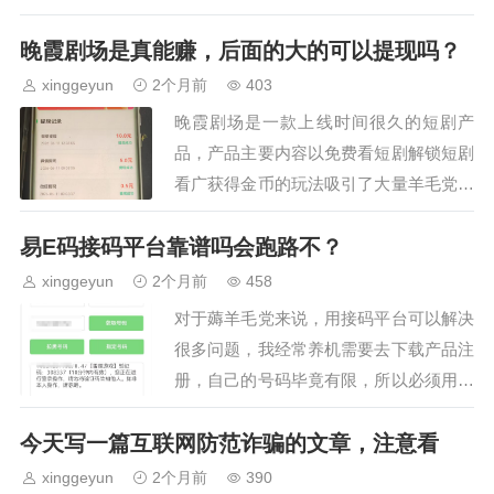
广告的，新手引导就给你3毛，进去…
晚霞剧场是真能赚，后面的大的可以提现吗？
xinggeyun
2个月前
403
晚霞剧场是一款上线时间很久的短剧产
品，产品主要内容以免费看短剧解锁短剧
看广获得金币的玩法吸引了大量羊毛党用
户。该产品我的所有手机都玩过，看广告
易E码接码平台靠谱吗会跑路不？
基本就是25左右的收益，有些用户比较担
心大额提现，其实大可…
xinggeyun
2个月前
458
对于薅羊毛党来说，用接码平台可以解决
很多问题，我经常养机需要去下载产品注
册，自己的号码毕竟有限，所以必须用接
码平台。我之前用的椰子接码平台，有一
今天写一篇互联网防范诈骗的文章，注意看
段时间未使用了，这个平台老地址是打不
开了的新地址我苦苦追…
xinggeyun
2个月前
390