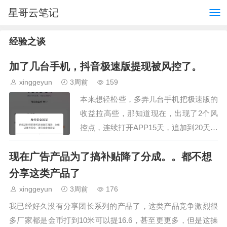
星哥云笔记
经验之谈
加了几台手机，抖音极速版提现被风控了。
xinggeyun
3周前
159
本来想轻松些，多弄几台手机把极速版的
收益拉高些，那知道现在，出现了2个风
控点，连续打开APP15天，追加到20天，
再最追加到30天，提现需要实名认证这两
现在广告产品为了搞补贴降了分成。。都不想
个点把我整得很头痛，玩极速版我只是想
让自己轻松点…
分享这类产品了
xinggeyun
3周前
176
我已经好久没有分享团长系列的产品了，这类产品竞争激烈很
多厂家都是金币打到10米可以提16.6，甚至更更多，但是这操