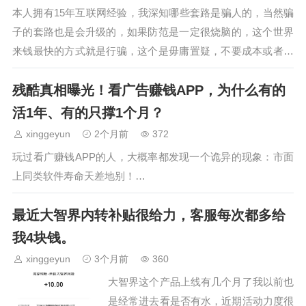
本人拥有15年互联网经验，我深知哪些套路是骗人的，当然骗
子的套路也是会升级的，如果防范是一定很烧脑的，这个世界
来钱最快的方式就是行骗，这个是毋庸置疑，不要成本或者只
需要少量成本制造幻想和预期就可以获得…
残酷真相曝光！看广告赚钱APP，为什么有的
活1年、有的只撑1个月？
xinggeyun
2个月前
372
玩过看广赚钱APP的人，大概率都发现一个诡异的现象：市面
上同类软件寿命天差地别！…
最近大智界内转补贴很给力，客服每次都多给
我4块钱。
xinggeyun
3个月前
360
大智界这个产品上线有几个月了我以前也
是经常进去看是否有水，近期活动力度很