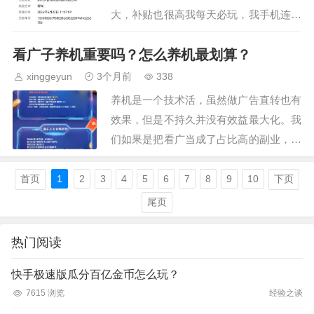
大，补贴也很高我每天必玩，我手机连续
内转了3天，但是效果并不是特别佳。每
看广子养机重要吗？怎么养机最划算？
天内转都可以获得10元的补贴，我内转的
都是游戏首充是6元…
xinggeyun
3个月前
338
养机是一个技术活，虽然做广告直转也有
效果，但是不持久并没有效益最大化。我
们如果是把看广当成了占比高的副业，那
就需要了解很多厂家的福利政策。思考与
发现很重要哦。你要知道关于看广告拿到
首页
1
2
3
4
5
6
7
8
9
10
下页
高价值的包其实是三方…
尾页
热门阅读
快手极速版瓜分百亿金币怎么玩？
7615 浏览
经验之谈