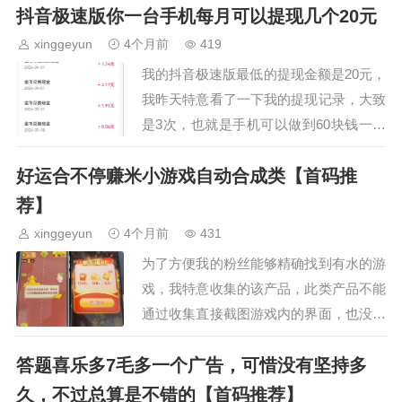
抖音极速版你一台手机每月可以提现几个20元
类产品的金币收益主要由自己的手机权重
决定，需要综合…
xinggeyun
4个月前
419
我的抖音极速版最低的提现金额是20元，
我昨天特意看了一下我的提现记录，大致
是3次，也就是手机可以做到60块钱一个
月，可以保证自己的话费是没有问题的。
好运合不停赚米小游戏自动合成类【首码推
有的时候会忘记去拿预约的金币，或者去
外地出差有事有些…
荐】
xinggeyun
4个月前
431
为了方便我的粉丝能够精确找到有水的游
戏，我特意收集的该产品，此类产品不能
通过收集直接截图游戏内的界面，也没有
邀请功能，所以更没有下载地址。这类产
答题喜乐多7毛多一个广告，可惜没有坚持多
品不能通过操作在游戏内进行养机，直接
开多少金币就是多少金…
久，不过总算是不错的【首码推荐】