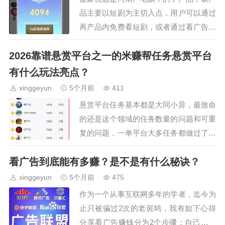
品主要以短剧为主切入点，用户可以通过
再产品内免费看短剧，或者通过看广告的
形式来获得零花钱。产品新上线，权重还
2026靠谱悬赏平台之一的米赚帮任务悬赏平台
可以感觉是有水的状态，我没有打只是测
试了一下，进去就是4…
有什么玩法亮点？
xinggeyun
5个月前
411
悬赏平台任务基本都是大同小异，最致命
的还是这个领域的任务数量的问题和可重
复的问题，一单平台大多任务都做过了，
去哪个平台都是差不多的，因为很多大类
看广告到底能有多赚？是不是有什么秘诀？
任务都是一次性的，需要新用户才可以
接。今天来讲一讲 米赚…
xinggeyun
5个月前
475
作为一个从事互联网多年的学者，迄今为
止只被骗过2次的老斑鸠，我有如下心得
分享看广告赚钱分为2个步骤：自己养机