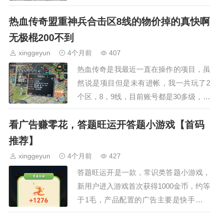
它是基于什么目的很重要。你为什么刷短
热血传奇盟重神兵合击区8线的物价掉的真快啊
视频？学知识还是消磨时间？当所有的人
都焦虑起来了，你认为…
无极棍200不到
xinggeyun
4个月前
407
热血传奇是我最近一直在操作的项目，虽
然说是项目但是未有进帐，我一共玩了2
个区，8，9线，目前账号都是30多级，基
本可以挂机一些稍微高级的地图也能出一
看广告赚零花，答题旺运开答题小游戏【首码
些值钱的装备了。项目来说一说2个号的
基本情况，电脑挂…
推荐】
xinggeyun
4个月前
427
答题旺运开是一款，常识类答题小游戏，
新用户进入游戏首次获得1000金币，约等
于1毛，产品配置的广告主要是快手联盟
+穿山甲，其次是百度。顶包配置1块。该