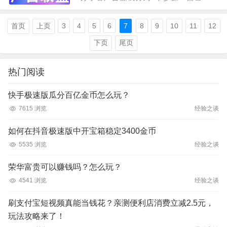
玩+拉新（拉新的收益是远远要高于自己
玩的收益）有推广能力的基本只做拉新，
首页
上页
3
4
5
6
7
8
9
10
11
12
没有推广能力的就只能…
下页
尾页
热门阅读
快手极速版瓜分百亿金币怎么玩？
7615 浏览
经验之谈
如何在抖音极速版中开宝箱稳定3400金币
5535 浏览
经验之谈
荣华富贵可以赚钱吗？怎么玩？
4541 浏览
经验之谈
刷支付宝短视频真能当钱花？亲测便利店消费立减2.5元，
玩法攻略来了！