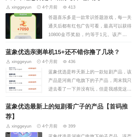
xinggeyun
4个月前
413
答题喜乐多是一款常识答题游戏，每一关
通关后都有红包广告可看，最高可以获得
10800金币奖励，约等于1元。该产品主
要配置的是手+穿山甲，主激励视频以手
蓝象优选亲测单机15+还不错你撸了几块？
为准：我看到高价值金币广告是游戏广，
热血江湖游戏进入…
xinggeyun
4个月前
436
蓝象优选是昨天新上的一款短剧产品，该
产品是河南广电旗下的子产品，周末我只
进去看了一下并没有玩，但是我感觉这个
绝对前期是有水的，因为我只一会就直接
蓝象优选最新上的短剧看广子的产品【首码推
到了满包5000金币，开局就是4000金
币，并且新品上线…
荐】
xinggeyun
4个月前
399
蓝象优选是河南广电旗下的子产品，该产