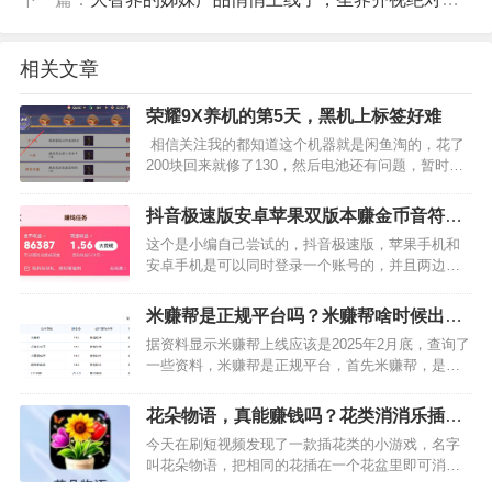
相关文章
荣耀9X养机的第5天，黑机上标签好难
相信关注我的都知道这个机器就是闲鱼淘的，花了
200块回来就修了130，然后电池还有问题，暂时不
想去修了，判定这个手机绝对是之前别的工作室撸
包，撸极速已经撸到极致，养机养了5天，标签还没
抖音极速版安卓苹果双版本赚金币音符玩
有中…
法
这个是小编自己尝试的，抖音极速版，苹果手机和
安卓手机是可以同时登录一个账号的，并且两边显
示的内容是有所不同的，但是金币的总量是一致
的。小编发现苹果手机上有看广告的玩法，不过有
米赚帮是正规平台吗？米赚帮啥时候出来
冷却时间，最开始我是20分…
的
据资料显示米赚帮上线应该是2025年2月底，查询了
一些资料，米赚帮是正规平台，首先米赚帮，是由
武汉一家公司运营，该公司注册于2017年，武汉乐
享天成互动网络科技有限公司，是一家成立比较久
花朵物语，真能赚钱吗？花类消消乐插花
的互联网公司，…
也可以赚钱
今天在刷短视频发现了一款插花类的小游戏，名字
叫花朵物语，把相同的花插在一个花盆里即可消
除，消除3次以上有机会触发平台给与的看广告给金