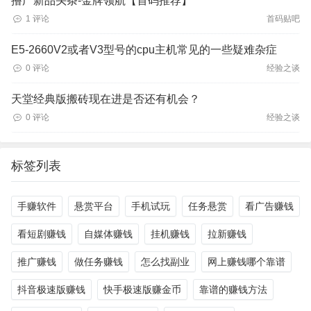
撸广新品头条-金牌领航【首码推荐】
1 评论
首码贴吧
E5-2660V2或者V3型号的cpu主机常见的一些疑难杂症
0 评论
经验之谈
天堂经典版搬砖现在进是否还有机会？
0 评论
经验之谈
标签列表
手赚软件
悬赏平台
手机试玩
任务悬赏
看广告赚钱
看短剧赚钱
自媒体赚钱
挂机赚钱
拉新赚钱
推广赚钱
做任务赚钱
怎么找副业
网上赚钱哪个靠谱
抖音极速版赚钱
快手极速版赚金币
靠谱的赚钱方法