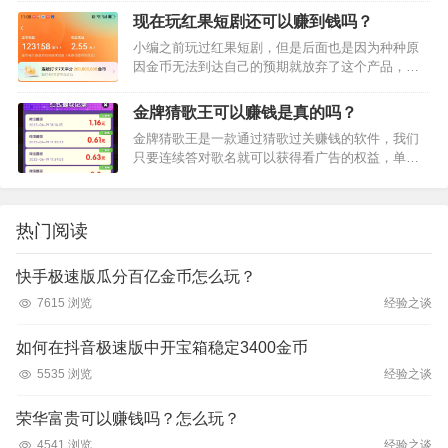
币的机会，游戏内金币100元=1元，等级越高提现的
现在玩红果短剧还可以赚到钱吗？
比例越高。看广告获…
小编之前玩过红果短剧，但是后面也是因为种种原
因金币无法到达自己的预期就放弃了这个产品，最
近因为追短剧，又重新玩起了这个产品，对于我们
喜欢薅羊毛的用户来说，一边看短剧一边还可以赚
金牌猜歌王可以赚钱是真的吗？
钱才是我们认为最又价值的…
金牌猜歌王是一款通过猜歌过关赚钱的软件，我们
只要连续答对歌名就可以获得看广告的权益，单次
看广告可以获得1元奖励，所以这是一款正儿八经的
赚钱app，不过看广告获得多少金币奖励主要是看手
机权重，小编利用7…
热门阅读
快手极速版瓜分百亿金币怎么玩？
7615 浏览
经验之谈
如何在抖音极速版中开宝箱稳定3400金币
5535 浏览
经验之谈
荣华富贵可以赚钱吗？怎么玩？
4541 浏览
经验之谈