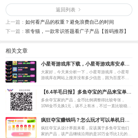
返回列表
上一篇：
如何看产品的权重？避免浪费自己的时间
下一篇：
班专猫，一款常识答题看广子产品【首码推荐】
相关文章
小星哥游戏库下载，小星哥游戏库安卓
app【首码发布】
大家好，今天来分析一下，小星哥游戏库，小星哥
游戏库在网站上搜并没有多少信息，因为百度不给
它收录，所以你们也搜出来的结果和你理想中的小
星哥游戏库完全不是一回事，我相信来搜索引擎搜
【6.4羊毛日报】多鱼夺宝的产品来宝单机
索的人，大概率是是看到了…
一天5块没有问题【首码推荐】
多余夺宝家的产品，金币比例调整得比较夸张，
10W金币兑换1元，谈不上有水，不过一直比较稳
定。没有玩过的可以去体验一下，使用浏览器去识
别下图打开软件不是兜底5万金币看5个激励视频的
疯狂夺宝赚钱吗？怎么玩才可以单机日赚
手机不适合继续进行。下…
20+以上？【首码推荐】
疯狂夺宝从设计界面来看，应该属于多鱼夺宝他们
家的产品，该产品继续沿用的是10万金币比1元的操