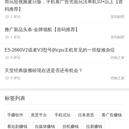
简玩短视频夏日版，手机看广告兜底玩法单机10+以上【首
码推荐】
1 评论
首码贴吧
撸广新品头条-金牌领航【首码推荐】
1 评论
首码贴吧
E5-2660V2或者V3型号的cpu主机常见的一些疑难杂症
0 评论
经验之谈
天堂经典版搬砖现在进是否还有机会？
0 评论
经验之谈
标签列表
手赚软件
悬赏平台
手机试玩
任务悬赏
看广告赚钱
看短剧赚钱
自媒体赚钱
挂机赚钱
拉新赚钱