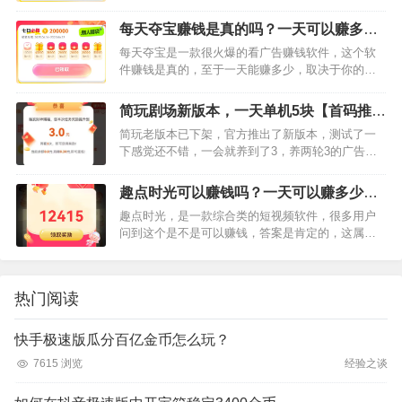
作，虽然是同一个公司的产品，但是账号并不互
通，只要没有玩过该产品的用户登录都为新用户，
每天夺宝赚钱是真的吗？一天可以赚多
新用户赠送1万金币。产…
少，小编亲测【首码推荐】
每天夺宝是一款很火爆的看广告赚钱软件，这个软
件赚钱是真的，至于一天能赚多少，取决于你的手
机数量和时间，小编亲测了该软件，产品每天都可
以签到，连续签到7天必得2元那这个产品如何赚？
简玩剧场新版本，一天单机5块【首码推
首先我们必须先下载他下…
荐】
简玩老版本已下架，官方推出了新版本，测试了一
下感觉还不错，一会就养到了3，养两轮3的广告应
该还是比较简单的。具体时间我没有计算应该是提
升了20分钟左右，然后点获取任务就是看一轮广告
趣点时光可以赚钱吗？一天可以赚多少，
给3元奖励。估计每次…
小编亲测单机至少5元以上【首码推荐】
趣点时光，是一款综合类的短视频软件，很多用户
问到这个是不是可以赚钱，答案是肯定的，这属于
一款短视频薅羊毛软件，用户赚钱的方式主要通过
看产品内的激励视频。小编亲测该产品单机至少5元
以上，产品新上公告很优…
热门阅读
快手极速版瓜分百亿金币怎么玩？
7615 浏览
经验之谈