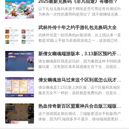
2025最新兑换码《非凡仙途》有哪些？
去蒲…
以下礼包兑换码来源于网络是否可用还有待测试均
为角色一次性的通用码使用过了 就不能继续兑换
了…
武林外传十年之约手游礼包兑换码大全
武林外传是一款经典的pc版游戏，从上线以来一直
都是3D版上手较为容易得游戏之一，该游戏已经上
线了手游版，游戏画面和场景设计都是还原了端游
的模型，回忆感满满，这篇文章分享该游戏的一些
新倩女幽魂端游版本，3.13新区预约开始
游戏礼包码，可以再游…
啦，放马过来
倩女幽魂新区我是必玩的，因为像我这种卡69的滚
服玩家，没有新区基本就很难生存下去，后面区服
的银子比例会扩大到15W=1元，69级能打到的最贵
的物品就是鬼装了，并且这个爆率并不高，一件69
倩女幽魂放马过来这个区到底怎么玩才最
鬼装也就10块…
省钱还可以搬砖？
倩女幽魂是3.13日新上的区服，这个区服和其他区
服是完全不一样的，虽然都是免费玩的，但是出了
相应的规则限制，在109封印未解开之前，游戏内的
运行模式是按照以上的规则来进行，周卡是30元一
热血传奇新百区盟重神兵合击版三端版可
周，虽然是要花…
以搬砖吗？
这个游戏我近期在测试，三端版更适合手机版用户
体验，因为PC端很多并不显示，移动端画面更好看
些，不过这个游戏显示的也是优化后的游戏界面，